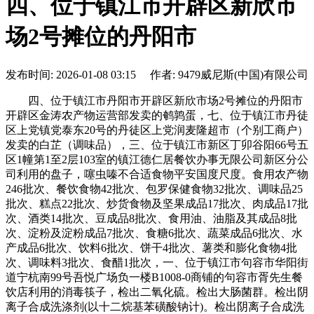
四、位于镇江市开辟区新欣市
场2号摊位的丹阳市
发布时间: 2026-01-08 03:15 作者: 9479威尼斯(中国)有限公司
四、位于镇江市丹阳市开辟区新欣市场2号摊位的丹阳市
开辟区金涛农产物运营部发卖的鹌鹑蛋，七、位于镇江市丹徒
区上党镇党泰东20号的丹徒区上党润麦隆超市（个别工商户）
发卖的白芷（调味品），三、位于镇江市新区丁卯谷阳66号五
区1幢第1至2层103室的镇江德仁居餐饮办事无限公司新区分公
司利用的盘子，噻虫嗪不合适食物平安国度尺度。食用农产物
246批次、餐饮食物42批次、包罗保健食物32批次、调味品25
批次、糕点22批次、炒货食物及坚果成品17批次、肉成品17批
次、酒类14批次、豆成品8批次、食用油、油脂及其成品8批
次、淀粉及淀粉成品7批次、食糖6批次、蔬菜成品6批次、水
产成品6批次、饮料6批次、饼干4批次、薯类和膨化食物4批
次、调味料3批次、食醋1批次，一、位于镇江市句容市华阳街
道宁杭南99号吾悦广场负一楼B1008-0商铺的句容市胥先生餐
饮店利用的消毒筷子，检出二氧化硫。检出大肠菌群。检出阴
离子合成洗涤剂(以十二烷基苯磺酸钠计)。检出阴离子合成洗