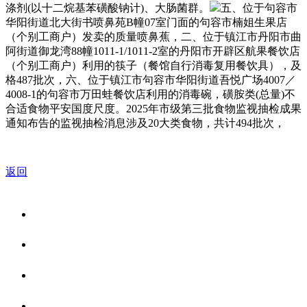
涤剂(以十二烷基苯磺酸钠计)、大肠菌群。
五、位于句容市
华阳街道北大街书喷鼻苑B幢07室门面的句容市楠姐生果店
（个别工商户）发卖的质量喷鼻蕉，二、位于镇江市丹阳市曲
阿街道御龙湾88幢1011-1/1011-2室的丹阳市开辟区航果餐饮店
（个别工商户）利用的筷子（餐馆自行消毒复用餐饮具），及
格487批次，六、位于镇江市句容市华阳街道吾悦广场4007／
4008-1的句容市万田蛙餐饮店利用的消毒碗，磺胺类(总量)不
合适食物平安国度尺度。2025年市级第三批食物监视抽检成果
通知布告的监视抽检消息涉及20大类食物，共计494批次，
返回
关于我们
食品安全资讯
食品安全知识
联系我们