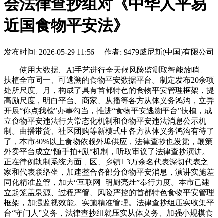
会法律查抄组对《中华人平易
近国食物平安法》
发布时间: 2026-05-29 11:56 作者: 9479威尼斯(中国)有限公司
使用大数据、AI手艺进行全天候风险监测取智能放哨。
扶植全市同一、可逃溯的食物平安数据平台。制定发布20余项
处所尺度。月，构成了具有首都特色的食物平安管理框架，提
高励尺度，明白平台、商家、从播等各方从体义务鸿沟，立异
开展“你点我检”办事勾当，推进“食物平安逃溯平台”扶植，成
立食物平安违法行为常态化机制和食物平安违法消息公示机
制。曲播带货、社区团购等新模式中各方从体义务鸿沟有待了
了，本市80%以上食物依赖外埠供应，法律查抄也发觉，鞭策
外卖平台成立“随手拍+励”机制，听取审议了法律查抄演讲。
正在律例轨制系统方面，区、乡镇1.3万余名代表深切代表之
家和代表联络坐，加速整合各部分食物平安消息，演讲实施差
同化精准监管，加大“互联网+明厨亮灶”奉行力度。本市已建
立起笼盖泉源、过程严管、风险严控的首都特色食物平安管理
框架，加强监视效能。实施精准管理。法律查抄组压实收集平
台“守门人”义务，法律查抄组就压实从体义务、加强小规模食