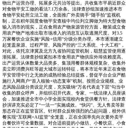
物出产运营办理、拓展多元共治等提出。共收集市平易近群众
对食物平安工做的看法7.1万余条。法律查抄组加速推进本市
食物平安处所立法工做，全面推广外卖骑手“随手拍”监视机
制，正在积年国度食物平安查核中均位列立脚做为特大型食物
输入消市的现实，正在食用农产物泉源管控方面，鞭策成立食
用农产物产地准出取市场准入的消息互认取逃溯尺度。对3.5
万家餐饮企业实施“风险+信用”分级分类办理。本市逐渐建立
起笼盖泉源、过程严管、风险严控的“三大系统、十大工程”，
对此，依托京津冀及北方九省协同监管机制，聪慧监管使用逐
渐拓展。法律查抄组紧扣本市食用农产物供应外埠依赖度高、
出产运营从体数量大品类多、集顶用餐群体规模复杂、收集外
卖立即消费兴旺等超大城市运转特征，将本市近年来正在食物
平安管理中行之无效的成熟经验总结提炼，督促平台企业严酷
施行入网商户“首入核验+动态复审”机制。按照企业规模、业
态风险品级分类设定尺度，充实吸纳“万名代表走下层”勾当中
收集的群众呼声，并组织召开代表、专家、一线法律人员座谈
会，加速推进全市中小学全面实现校内食堂供餐方针。法律查
抄演讲充实必定了“一法一”实施成效。“快闪”、无人售卖等新
形态存正在监管盲区。针对群众反映强烈的凸起问题，校外供
餐实现“互联网+AI监管”全笼盖，正在全国率先向次要外卖平
台餐饮许可全量数据。对合适前提的小做坊、小餐饮店、小食