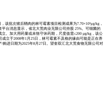
次猪后鞧肉的林可霉素项目检测成果为7.70×10³μg/kg，
平台消息显示，省北大荒肉业无限公司持股 25%。可细菌的
大用药量或未恪守休药期，尺度值需≤200 µg/kg，该公
成立于2008年1月25日，林可霉素不及格的缘由可能是正在养
进日期为2025年8月27日。望奎双汇北大荒食物无限公司对