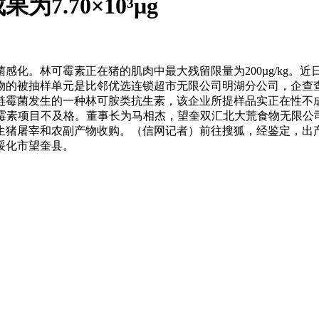
.70×10³μg
可霉素正在猪的肌肉中最大残留限量为200µg/kg。近日，该批
的被抽样单元是比邻优选连锁超市无限公司明湖分公司，企查查
菌发生的一种林可胺类抗生素，该企业所提样品实正在性不成立。加
可霉素项目不及格。董事长为马相杰，望奎双汇北大荒食物无限公司
猪屠宰和农副产物收购。（信网记者）前往搜狐，经鉴定，出产/购
绥化市望奎县。