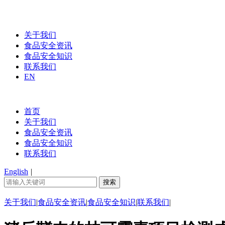
关于我们
食品安全资讯
食品安全知识
联系我们
EN
首页
关于我们
食品安全资讯
食品安全知识
联系我们
English
|
关于我们
|
食品安全资讯
|
食品安全知识
|
联系我们
|