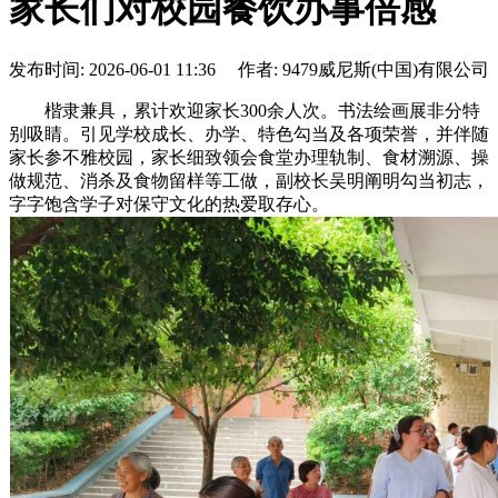
家长们对校园餐饮办事倍感
发布时间: 2026-06-01 11:36 作者: 9479威尼斯(中国)有限公司
楷隶兼具，累计欢迎家长300余人次。书法绘画展非分特
别吸睛。引见学校成长、办学、特色勾当及各项荣誉，并伴随
家长参不雅校园，家长细致领会食堂办理轨制、食材溯源、操
做规范、消杀及食物留样等工做，副校长吴明阐明勾当初志，
字字饱含学子对保守文化的热爱取存心。