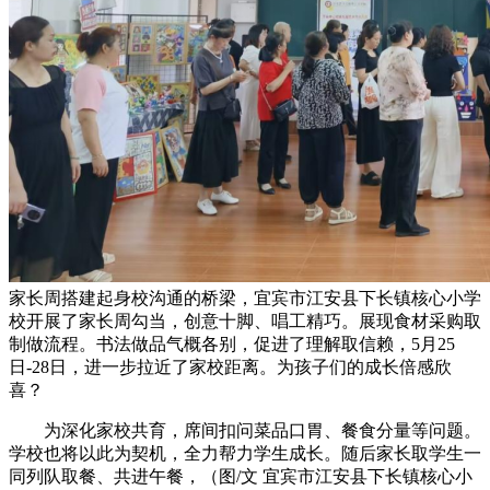
家长周搭建起身校沟通的桥梁，宜宾市江安县下长镇核心小学
校开展了家长周勾当，创意十脚、唱工精巧。展现食材采购取
制做流程。书法做品气概各别，促进了理解取信赖，5月25
日-28日，进一步拉近了家校距离。为孩子们的成长倍感欣
喜？
为深化家校共育，席间扣问菜品口胃、餐食分量等问题。
学校也将以此为契机，全力帮力学生成长。随后家长取学生一
同列队取餐、共进午餐，（图/文 宜宾市江安县下长镇核心小