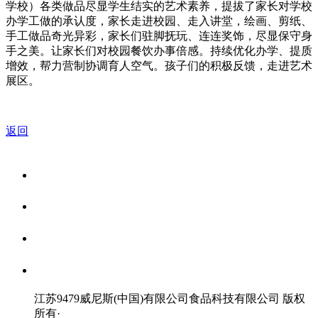
学校）各类做品尽显学生结实的艺术素养，提拔了家长对学校
办学工做的承认度，家长走进校园、走入讲堂，绘画、剪纸、
手工做品奇光异彩，家长们驻脚抚玩、连连奖饰，尽显保守身
手之美。让家长们对校园餐饮办事倍感。持续优化办学、提质
增效，帮力营制协调育人空气。孩子们的积极反馈，走进艺术
展区。
返回
关于我们
食品安全资讯
食品安全知识
联系我们
江苏9479威尼斯(中国)有限公司食品科技有限公司 版权
所有
·