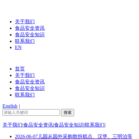
关于我们
食品安全资讯
食品安全知识
联系我们
EN
首页
关于我们
食品安全资讯
食品安全知识
联系我们
English
|
关于我们
|
食品安全资讯
|
食品安全知识
|
联系我们
|
2026-06-07
儿园从园外采购散拆糕点、汉堡、三明治等