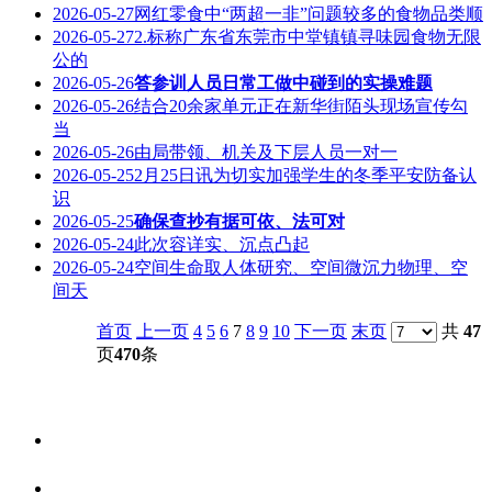
2026-05-27
网红零食中“两超一非”问题较多的食物品类顺
2026-05-27
2.标称广东省东莞市中堂镇镇寻味园食物无限
公的
2026-05-26
答参训人员日常工做中碰到的实操难题
2026-05-26
结合20余家单元正在新华街陌头现场宣传勾
当
2026-05-26
由局带领、机关及下层人员一对一
2026-05-25
2月25日讯为切实加强学生的冬季平安防备认
识
2026-05-25
确保查抄有据可依、法可对
2026-05-24
此次容详实、沉点凸起
2026-05-24
空间生命取人体研究、空间微沉力物理、空
间天
首页
上一页
4
5
6
7
8
9
10
下一页
末页
共
47
页
470
条
关于我们
食品安全资讯